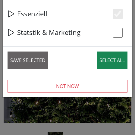
Essenziell
Es
Statstik & Marketing
St
‹
›
SAVE SELECTED
SELECT ALL
NOT NOW