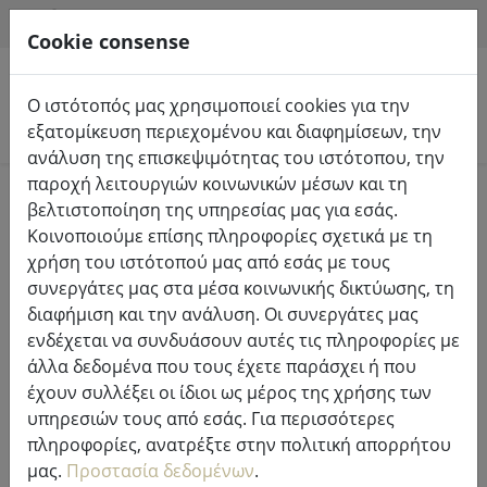
HILFE & SUPPORT
EL
Cookie consense
Ο ιστότοπός μας χρησιμοποιεί cookies για την
Αναζήτηση προϊόντων
εξατομίκευση περιεχομένου και διαφημίσεων, την
ανάλυση της επισκεψιμότητας του ιστότοπου, την
παροχή λειτουργιών κοινωνικών μέσων και τη
Home
Φώτα & φωτισμός
Φώτα νεράιδα
βελτιστοποίηση της υπηρεσίας μας για εσάς.
Κοινοποιούμε επίσης πληροφορίες σχετικά με τη
χρήση του ιστότοπού μας από εσάς με τους
συνεργάτες μας στα μέσα κοινωνικής δικτύωσης, τη
διαφήμιση και την ανάλυση. Οι συνεργάτες μας
Sirius Tech-Line σετ εκκίνησης
ενδέχεται να συνδυάσουν αυτές τις πληροφορίες με
φωτιστικού δικτύου 196 LED
άλλα δεδομένα που τους έχετε παράσχει ή που
ζεστό λευκό 3 x 3 m εξωτερικού
έχουν συλλέξει οι ίδιοι ως μέρος της χρήσης των
χώρου 230V μαύρο
υπηρεσιών τους από εσάς. Για περισσότερες
πληροφορίες, ανατρέξτε στην πολιτική απορρήτου
μας.
Προστασία δεδομένων
.