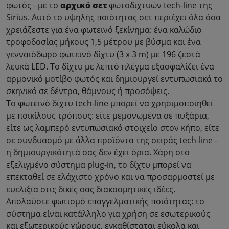
φωτός - με το
αρχικό σετ
φωτοδιχτυών tech-line της
Sirius. Αυτό το υψηλής ποιότητας σετ περιέχει όλα όσα
χρειάζεστε για ένα φωτεινό ξεκίνημα: ένα καλώδιο
τροφοδοσίας μήκους 1,5 μέτρου με βύσμα και ένα
γενναιόδωρο φωτεινό δίχτυ (3 x 3 m) με 196 ζεστά
λευκά LED. Το δίχτυ με λεπτό πλέγμα εξασφαλίζει ένα
αρμονικό μοτίβο φωτός και δημιουργεί εντυπωσιακά το
σκηνικό σε δέντρα, θάμνους ή προσόψεις
.
Το φωτεινό δίχτυ tech-line μπορεί να χρησιμοποιηθεί
με ποικίλους τρόπους: είτε μεμονωμένα σε πυξάρια,
είτε ως λαμπερό εντυπωσιακό στοιχείο στον κήπο, είτε
σε συνδυασμό με άλλα προϊόντα της σειράς tech-line -
η δημιουργικότητά σας δεν έχει όρια. Χάρη στο
εξελιγμένο σύστημα plug-in, το δίχτυ μπορεί να
επεκταθεί σε ελάχιστο χρόνο και να προσαρμοστεί με
ευελιξία στις δικές σας διακοσμητικές ιδέες
.
Απολαύστε φωτισμό επαγγελματικής ποιότητας: το
σύστημα είναι κατάλληλο για χρήση σε εσωτερικούς
και εξωτερικούς χώρους, εγκαθίσταται εύκολα και