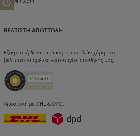
ahrwein.com
ΒΈΛΤΙΣΤΗ ΑΠΟΣΤΟΛΉ
Εξαιρετική διεκπεραίωση αποστολών χάρη στις
βελτιστοποιημένες λειτουργίες αποθήκης μας.
Αποστολή με DHL & DPD: