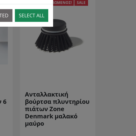
LE
ΜΕΙΩΜΈΝΟΣ!
SALE
CTED
SELECT ALL
Ανταλλακτική
 6
βούρτσα πλυντηρίου
πιάτων Zone
Denmark μαλακό
μαύρο