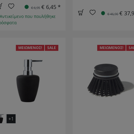
€ 6,45 *
€ 6,95
€ 37,
€ 46,90
 Αντικείμενο που πουλήθηκε
ρόσφατα
ΜΕΙΩΜΈΝΟΣ!
SALE
ΜΕΙΩΜΈΝΟΣ!
SA
+1