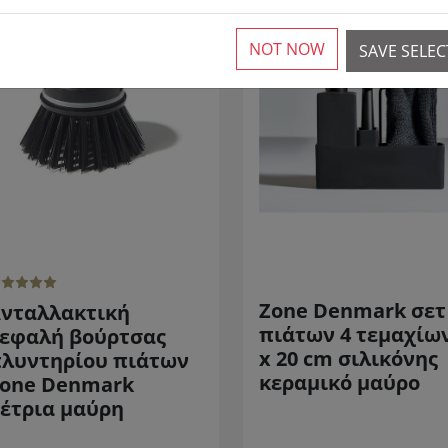
ΜΕΙΩΜΈΝΟΣ!
SALE
ΜΕΙΩΜΈΝΟΣ!
SA
NOT NOW
SAVE SELE
Zone Denmark σετ
νταλλακτική
πιάτων 4 τεμαχίων
εφαλή βούρτσας
x 20 cm σιλικόνης
λυντηρίου πιάτων
κεραμικό μαύρο
one Denmark
έτρια μαύρη