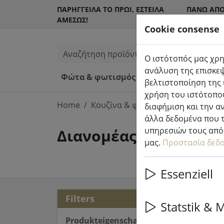
ΠΑΡΉΓΓΕΙΛΑ ΤΟ ΠΡΩΊ, ΈΣΤΕΙΛΑ
ΠΆΝΩ ΑΠΌ
ΑΜΈΣΩΣ!
ΠΕΛΆΤΕΣ
Cookie consense
Αναζήτηση προϊόντων
Ο ιστότοπός μας χρη
ανάλυση της επισκεψ
Φώτα & φωτισμός
Κεριά LED εσω
βελτιστοποίηση της 
χρήση του ιστότοπού
Home
Κουζίνα & φαγητό
Διανομέας σα
διαφήμιση και την α
άλλα δεδομένα που τ
υπηρεσιών τους από 
Διανομέας σαπουνιού
μας.
Προστασία δεδ
Essenziell
6 ar
Filters
Statstik & 
Produkteigenschaften