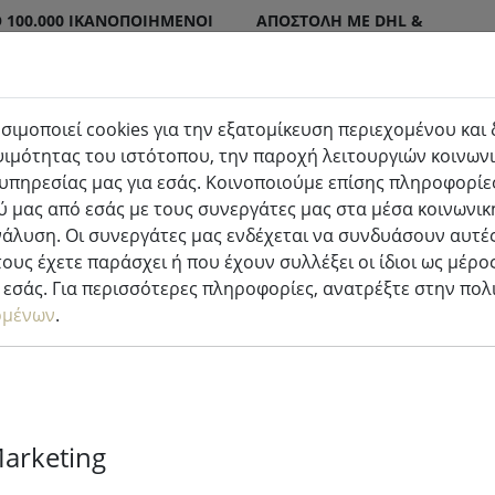
 100.000 ΙΚΑΝΟΠΟΙΗΜΈΝΟΙ
ΑΠΟΣΤΟΛΉ ΜΕ DHL &
DPD
σιμοποιεί cookies για την εξατομίκευση περιεχομένου και
ιμότητας του ιστότοπου, την παροχή λειτουργιών κοινωνι
(ak
τερικού & εξωτερικού χώρου
Κουζίνα & φαγητό
υπηρεσίας μας για εσάς. Κοινοποιούμε επίσης πληροφορίες
 μας από εσάς με τους συνεργάτες μας στα μέσα κοινωνικ
πουνιού & αξεσουάρ πλύσης πιάτων
νάλυση. Οι συνεργάτες μας ενδέχεται να συνδυάσουν αυτές
ους έχετε παράσχει ή που έχουν συλλέξει οι ίδιοι ως μέρο
εσάς. Για περισσότερες πληροφορίες, ανατρέξτε στην πο
 & αξεσουάρ πλύσης πιάτων
ομένων
.
ticles
Marketing