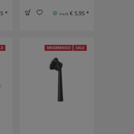
95 *
€ 5,95 *
€ 6,95
LE
ΜΕΙΩΜΈΝΟΣ!
SALE