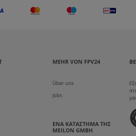
T
MEHR VON FPV24
Β
Über uns
Εξ
στ
Jobs
μα
ΈΝΑ ΚΑΤΆΣΤΗΜΑ ΤΗΣ
MEILON GMBH