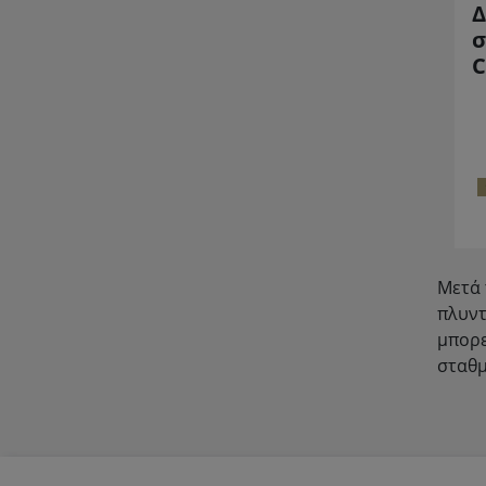
Δ
σ
C
Μετά 
πλυντ
μπορε
σταθμ