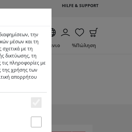
HILFE & SUPPORT
EL
 διαφημίσεων, την
κών μέσων και τη
tuelle Seite)
Ζώντας
Μπάνιο
%Πώληση
 σχετικά με τη
ής δικτύωσης, τη
 τις πληροφορίες με
ς της χρήσης των
λιτική απορρήτου
Essenziell
Statstik & Marketing