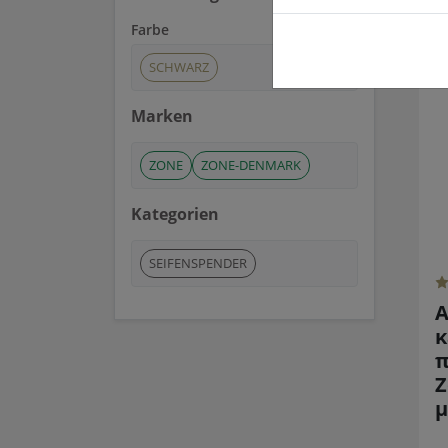
Farbe
SCHWARZ
Marken
ZONE
ZONE-DENMARK
Kategorien
SEIFENSPENDER
Α
κ
π
Z
μ