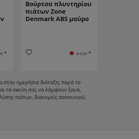
Βούρτσα πλυντηρίου
πιάτων Zone
ων
Denmark ABS μαύρο
*
*
95
€ 9,95
α στην ημερήσια διάταξη, παρά το
και τα σκεύη σας να λάμψουν ξανά,
λύσης πιάτων, διανομείς σαπουνιού,