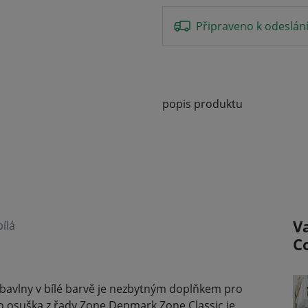
Připraveno k odeslán
popis produktu
V
ílá
C
% bavlny v bílé barvě je nezbytným doplňkem pro
to osuška z řady Zone Denmark Zone Classic je