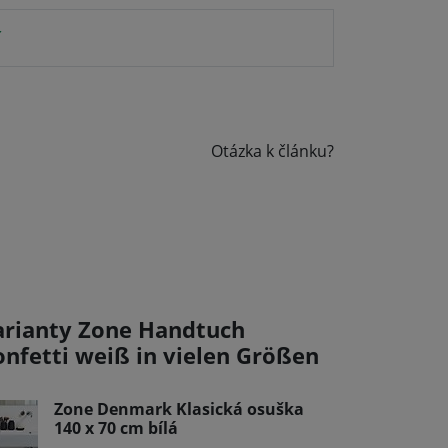
í
Otázka k článku?
arianty Zone Handtuch
onfetti weiß in vielen Größen
Zone Denmark Klasická osuška
140 x 70 cm bílá