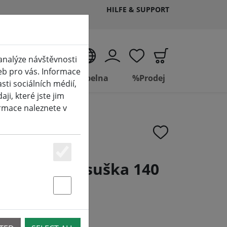
HILFE & SUPPORT
CS
analýze návštěvnosti
eb pro vás. Informace
Living
Koupelna
%Prodej
ti sociálních médií,
i, které jste jim
ormace naleznete v
Essenziell
 Klasická osuška 140
Statstik & Marketing