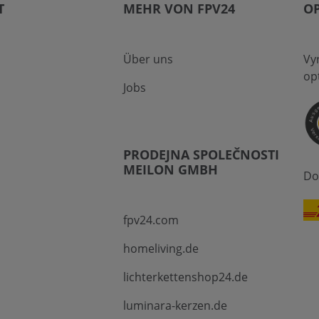
T
MEHR VON FPV24
O
Über uns
Vyn
op
Jobs
PRODEJNA SPOLEČNOSTI
MEILON GMBH
Do
fpv24.com
homeliving.de
lichterkettenshop24.de
luminara-kerzen.de