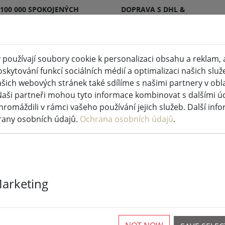
 100 000 SPOKOJENÝCH
DOPRAVA S DHL &
KŮ
DPD
používají soubory cookie k personalizaci obsahu a reklam, 
skytování funkcí sociálních médií a optimalizaci našich služ
 svíčky vnitřní a venkovní
Kuchyně a potraviny
šich webových stránek také sdílíme s našimi partnery v oblas
Naši partneři mohou tyto informace kombinovat s dalšími údaj
hromáždili v rámci vašeho používání jejich služeb. Další inf
rany osobních údajů.
Ochrana osobních údajů
.
Zone Denmark
Marketing
x 70 cm bílá
2 K dispozici