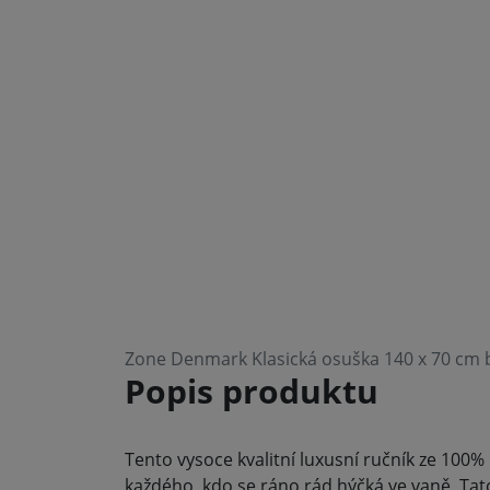
Zone Denmark Klasická osuška 140 x 70 cm b
Popis produktu
Tento vysoce kvalitní luxusní ručník ze 100
každého, kdo se ráno rád hýčká ve vaně. Ta