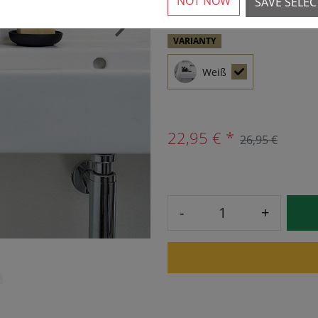
NOT NOW
SAVE SELE
›
VARIANTY
Weiß
22,95 € *
26,95 €
-
+