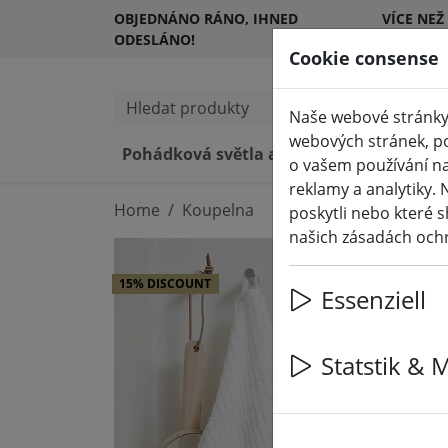
OBJEDNÁNO RÁNO, IHNED
VÍCE NEŽ
ODESLÁNO!
ZÁKAZNÍ
Cookie consense
Hledat produkty
Naše webové stránky 
webových stránek, po
Pohádková světla a osvětlení
LED
o vašem používání na
reklamy a analytiky. 
Home
Koupelna
poskytli nebo které s
našich zásadách och
15% DISCOUNT
Essenziell
Statstik & 