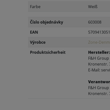
Farbe
Weiß
Číslo objednávky
603008
EAN
570941305
Výrobce
Zone-Denm
Produktsicherheit
Hersteller:
F&H Group
Kronenstr. 
E-Mail: se
Verantwort
F&H Group
Kronenstr. 