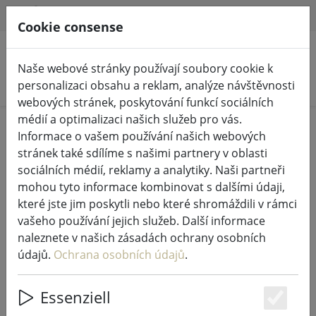
HILFE & SUPPORT
CS
Cookie consense
Naše webové stránky používají soubory cookie k
Hledat produkty
personalizaci obsahu a reklam, analýze návštěvnosti
webových stránek, poskytování funkcí sociálních
médií a optimalizaci našich služeb pro vás.
Home
%Prodej
Informace o vašem používání našich webových
stránek také sdílíme s našimi partnery v oblasti
sociálních médií, reklamy a analytiky. Naši partneři
mohou tyto informace kombinovat s dalšími údaji,
které jste jim poskytli nebo které shromáždili v rámci
Prostírání Zone Confetti s kruhy
vašeho používání jejich služeb. Další informace
latte 30 x 40 cm
naleznete v našich zásadách ochrany osobních
údajů.
Ochrana osobních údajů
.
Essenziell
33% DISCOUNT
Es