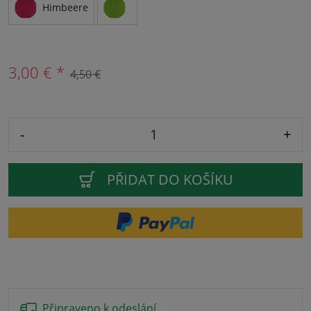
Himbeere
3,00 € *
4,50 €
-
+
PŘIDAT DO KOŠÍKU
Připraveno k odeslání