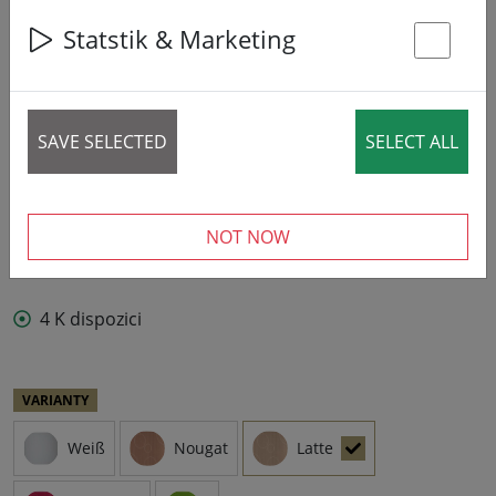
Statstik & Marketing
St
SAVE SELECTED
SELECT ALL
NOT NOW
4 K dispozici
VARIANTY
Weiß
Nougat
Latte