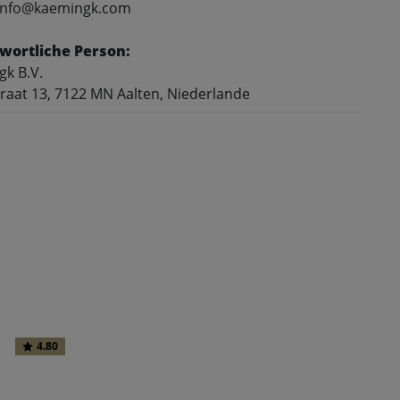
 info@kaemingk.com
wortliche Person:
k B.V.
raat 13, 7122 MN Aalten, Niederlande
и
4.80