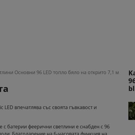
Ka
лини Основни 96 LED топло бяло на открито 7,1 м
9
та
b
c LED впечатлява със своята гъвкавост и
е с батерии феерични светлини е снабден с 96
иоди. Благодарение на 6-часовата функция на