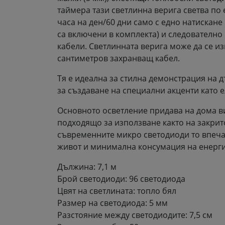
таймера тази светлинна верига светва по
часа на ден/60 дни само с едно натискане н
са включени в комплекта) и следователно 
кабели. Светлинната верига може да се из
сантиметров захранващ кабел.
Тя е идеална за стилна демонстрация на д
за създаване на специални акценти като 
Основното осветление придава на дома в
подходящо за използване както на закрито
съвременните микро светодиоди то впеча
живот и минимална консумация на енерги
Дължина: 7,1 м
Брой светодиоди: 96 светодиода
Цвят на светлината: топло бял
Размер на светодиода: 5 мм
Разстояние между светодиодите: 7,5 см