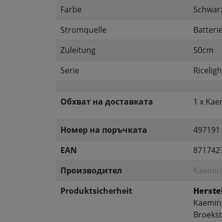
Farbe
Schwar
Stromquelle
Batteri
Zuleitung
50cm
Serie
Riceligh
Обхват на доставката
1 x Kae
Номер на поръчката
497191
EAN
871742
Производител
Kaemin
Produktsicherheit
Herstel
Kaeming
Broekst