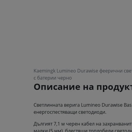
Kaemingk Lumineo Durawise феерични свет
с батерии черно
Описание на продук
Светлинната верига Lumineo Durawise Basi
енергоспестяващи светодиоди.
Дългият 7,1 м черен кабел на захранванит
малки (5 мм), блестящи топлобели светод