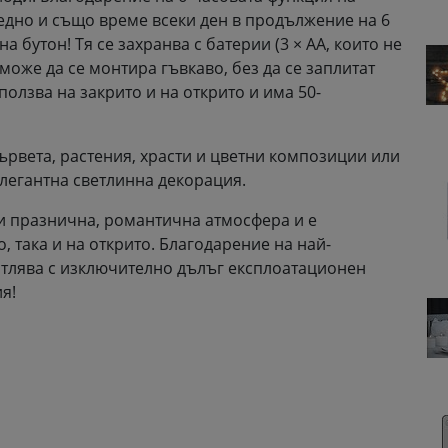
 едно и също време всеки ден в продължение на 6
а бутон! Тя се захранва с батерии (3 × AA, които не
може да се монтира гъвкаво, без да се заплитат
ползва на закрито и на открито и има 50-
ървета, растения, храсти и цветни композиции или
елегантна светлинна декорация.
и празнична, романтична атмосфера и е
, така и на открито. Благодарение на най-
тлява с изключително дълъг експлоатационен
я!