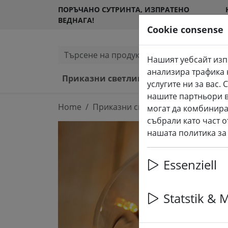
ПОРЪЧАНО СУТРИНТА, ИЗПРАТЕНО
ВЕДНАГА!
Cookie consense
Търсене на продукти
Нашият уебсайт изп
анализира трафика 
Приказни светлини и осветление
услугите ни за вас
нашите партньори в
Home
Приказни светлини и осветление
могат да комбинира
събрали като част о
нашата политика за
Essenziell
Statstik & 