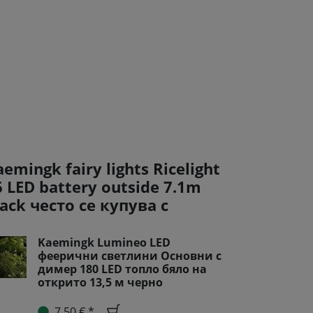
emingk fairy lights Ricelight
6 LED battery outside 7.1m
lack често се купува с
Kaemingk Lumineo LED
феерични светлини Основни с
димер 180 LED топло бяло на
открито 13,5 м черно
7,50 € *