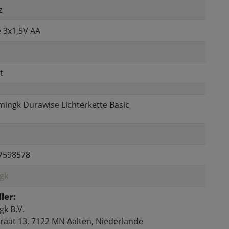
z
e 3x1,5V AA
t
mingk Durawise Lichterkette Basic
7598578
gk
ler:
k B.V.
raat 13, 7122 MN Aalten, Niederlande