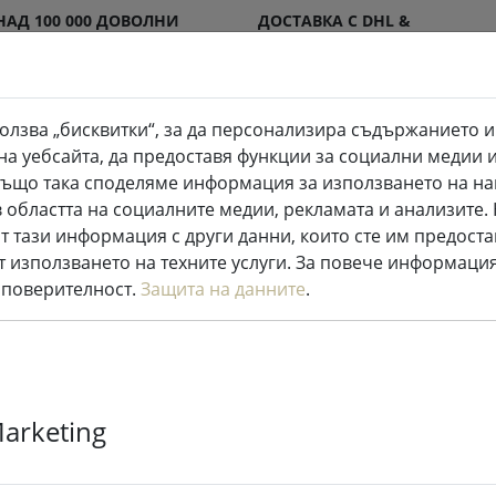
НАД 100 000 ДОВОЛНИ
ДОСТАВКА С DHL &
КЛИЕНТИ
DPD
олзва „бисквитки“, за да персонализира съдържанието и
на уебсайта, да предоставя функции за социални медии 
LED свещи на закрито и открито
Кухня и храна
. Също така споделяме информация за използването на на
 областта на социалните медии, рекламата и анализите
Приказни светлини
т тази информация с други данни, които сте им предоста
т използването на техните услуги. За повече информация
 поверителност.
Защита на данните
.
Kaemingk Lum
феерични св
Marketing
LED топло бял
батерии чер