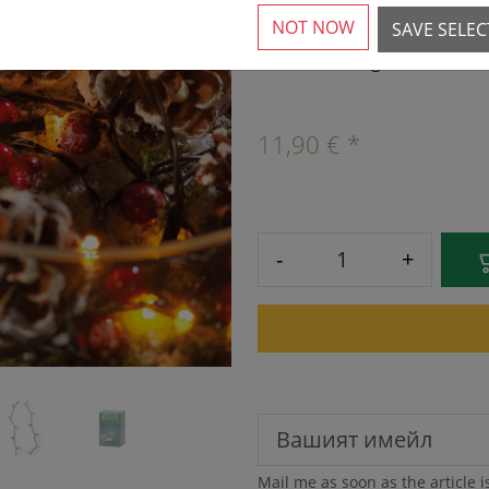
NOT NOW
SAVE SELE
›
Available again from 16.
11,90 € *
-
+
Mail me as soon as the article i