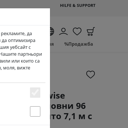
HILFE & SUPPORT
BG
 рекламите, да
и да оптимизира
Living
Баня
%Продажба
шия уебсайт с
. Нашите партньори
вили или които са
, моля, вижте
ineo Durawise
Essenziell
етлини Основни 96
о на открито 7,1 м с
Statstik & Marketing
но