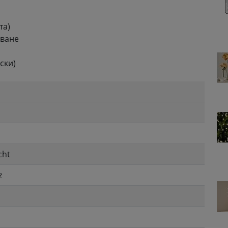
та)
чване
ски)
cht
z