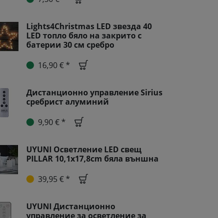
Lights4Christmas LED звезда 40
LED топло бяло на закрито с
батерии 30 см сребро
16,90 € *
Дистанционно управление Sirius
сребрист алуминий
9,90 € *
UYUNI Осветление LED свещ
PILLAR 10,1x17,8cm бяла външна
39,95 € *
UYUNI Дистанционно
управление за осветление за