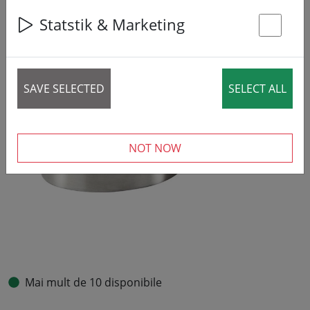
Statstik & Marketing
St
SAVE SELECTED
SELECT ALL
NOT NOW
Mai mult de 10 disponibile