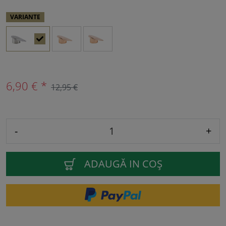
VARIANTE
6,90 € *
12,95 €
-
+
ADAUGĂ IN COŞ