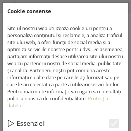
HILFE & SUPPORT
RO
Cookie consense
Site-ul nostru web utilizează cookie-uri pentru a
Căutare produse
personaliza conținutul și reclamele, a analiza traficul
site-ului web, a oferi funcții de social media și a
optimiza serviciile noastre pentru dvs. De asemenea,
Home
%Vânzare
partajăm informații despre utilizarea site-ului nostru
web cu partenerii noștri de social media, publicitate
și analiză. Partenerii noștri pot combina aceste
informații cu alte date pe care le-ați furnizat sau pe
care le-au colectat ca parte a utilizării serviciilor lor.
Zonă de stingere clopot PISA oțel
Pentru mai multe informații, vă rugăm să consultați
inoxidabil strălucitor
politica noastră de confidențialitate.
Protecția
datelor
.
Essenziell
47% DISCOUNT
Es