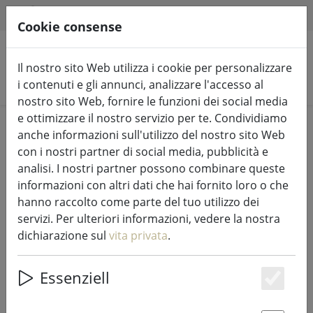
HILFE & SUPPORT
IT
Cookie consense
Il nostro sito Web utilizza i cookie per personalizzare
Cerca prodotti
i contenuti e gli annunci, analizzare l'accesso al
nostro sito Web, fornire le funzioni dei social media
e ottimizzare il nostro servizio per te. Condividiamo
Home
Luci e illuminazione fiabesca
Luci di fata
anche informazioni sull'utilizzo del nostro sito Web
con i nostri partner di social media, pubblicità e
analisi. I nostri partner possono combinare queste
informazioni con altri dati che hai fornito loro o che
hanno raccolto come parte del tuo utilizzo dei
Sirius Tech-Line rete luminosa
servizi. Per ulteriori informazioni, vedere la nostra
starter set 196 LED bianco caldo 3 x
dichiarazione sul
vita privata
.
3 m esterno 230V nero
Essenziell
Es