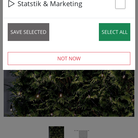
Statstik & Marketing
St
SAVE SELECTED
SELECT ALL
‹
›
NOT NOW