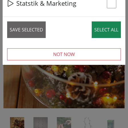
Statstik & Marketing
St
SAVE SELECTED
SELECT ALL
‹
›
NOT NOW