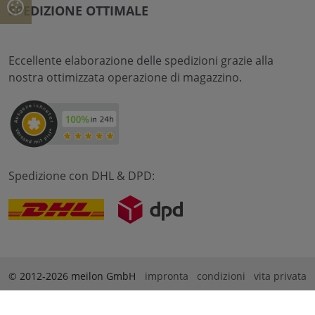
SPEDIZIONE OTTIMALE
Eccellente elaborazione delle spedizioni grazie alla
nostra ottimizzata operazione di magazzino.
Spedizione con DHL & DPD:
© 2012-2026 meilon GmbH
impronta
condizioni
vita privata
* Alle Preise sind inkl. Mehrwertsteuer zzgl. Versandkosten