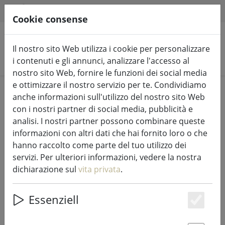
HILFE & SUPPORT
IT
Cookie consense
Il nostro sito Web utilizza i cookie per personalizzare
Cerca prodotti
i contenuti e gli annunci, analizzare l'accesso al
nostro sito Web, fornire le funzioni dei social media
e ottimizzare il nostro servizio per te. Condividiamo
Home
Luci e illuminazione fiabesca
Luci di fata
anche informazioni sull'utilizzo del nostro sito Web
con i nostri partner di social media, pubblicità e
analisi. I nostri partner possono combinare queste
informazioni con altri dati che hai fornito loro o che
hanno raccolto come parte del tuo utilizzo dei
Kaemingk Lumineo Durawise luci
servizi. Per ulteriori informazioni, vedere la nostra
fiabesche Basic 96 LED bianco caldo
dichiarazione sul
vita privata
.
per esterni 7,1 m a batteria nero
Essenziell
Es