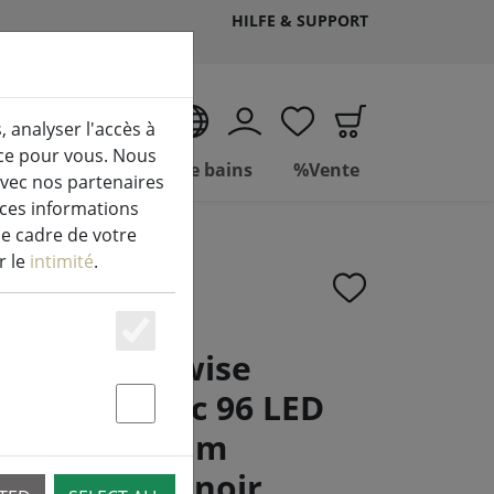
HILFE & SUPPORT
FR
, analyser l'accès à
ice pour vous. Nous
Vivre
Salle de bains
%Vente
avec nos partenaires
 ces informations
le cadre de votre
r le
intimité
.
Essenziell
ineo Durawise
ineuse Basic 96 LED
Statstik & Marketing
xtérieur 7,1 m
t sur piles noir