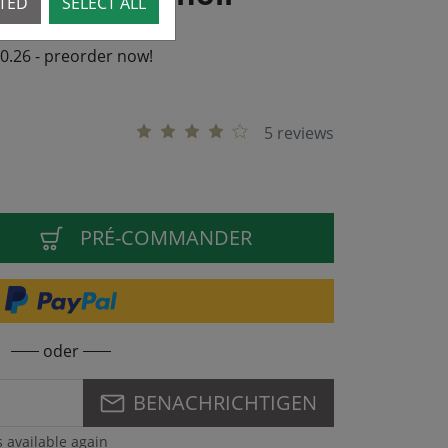
CTED
SELECT ALL
10.26 - preorder now!
5 reviews
PRÉ-COMMANDER
oder
BENACHRICHTIGEN
s available again