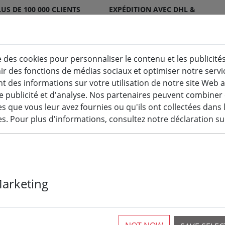
US DE 100 000 CLIENTS
EXPÉDITION AVEC DHL &
ATISFAITS
DPD
e des cookies pour personnaliser le contenu et les publicités
nir des fonctions de médias sociaux et optimiser notre serv
Bougies LED pour l'intérieur et l'extérieur
Cuisine
 des informations sur votre utilisation de notre site Web 
e publicité et d'analyse. Nos partenaires peuvent combiner
Guirlandes lumineuses
 que vous leur avez fournies ou qu'ils ont collectées dans 
ces. Pour plus d'informations, consultez notre déclaration su
Kaemingk Lum
Marketing
Guirlande lum
blanc chaud e
fonctionnemen