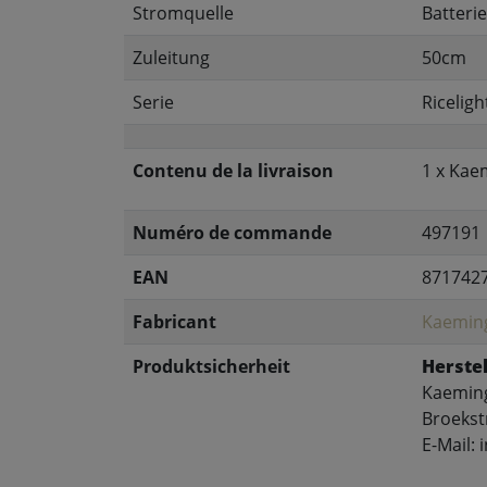
Stromquelle
Batteri
Zuleitung
50cm
Serie
Riceligh
Contenu de la livraison
1 x Kae
Numéro de commande
497191
EAN
871742
Fabricant
Kaemin
Produktsicherheit
Herstel
Kaeming
Broekst
E-Mail: