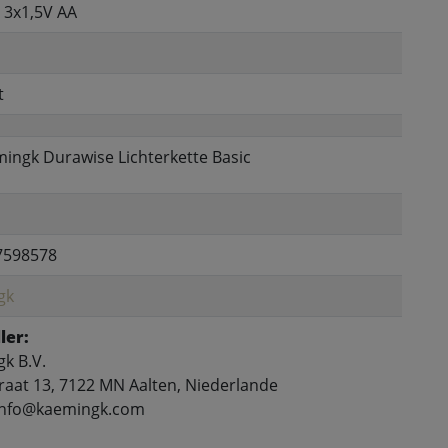
e 3x1,5V AA
t
mingk Durawise Lichterkette Basic
7598578
gk
ler:
k B.V.
raat 13, 7122 MN Aalten, Niederlande
 info@kaemingk.com