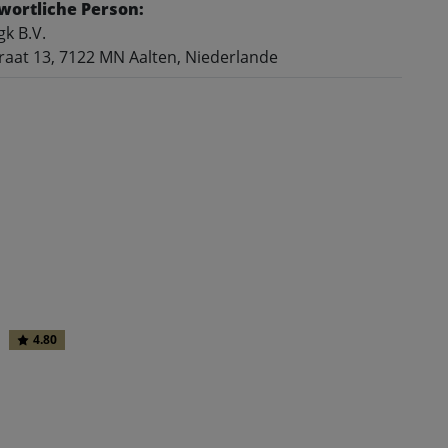
wortliche Person:
k B.V.
raat 13, 7122 MN Aalten, Niederlande
4.80