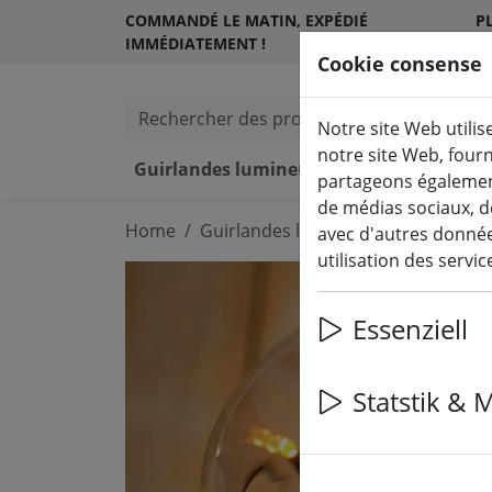
COMMANDÉ LE MATIN, EXPÉDIÉ
PL
IMMÉDIATEMENT !
S
Cookie consense
Rechercher des produits
Notre site Web utilis
notre site Web, four
Guirlandes lumineuses & éclairage
partageons également
de médias sociaux, d
Home
Guirlandes lumineuses & éclairage
avec d'autres données
utilisation des servi
Essenziell
Statstik & 