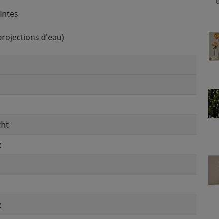
intes
 projections d'eau)
cht
z
z