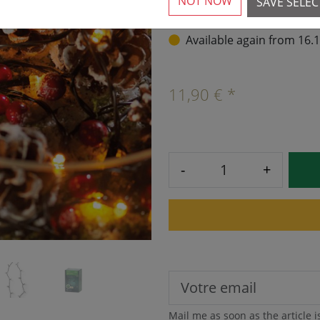
NOT NOW
SAVE SELE
›
Available again from 16.
11,90 € *
-
+
Mail me as soon as the article i