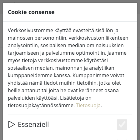
HILFE & SUPPORT
FI
Cookie consense
Verkkosivustomme käyttää evästeitä sisällön ja
Hae tuotteita
mainosten personointiin, verkkosivuston liikenteen
analysointiin, sosiaalisen median ominaisuuksien
tarjoamiseen ja palvelumme optimointiin. Jaamme
Home
LED-kynttilät sisä- ja ulkotiloissa
myös tietoja verkkosivustomme käytöstäsi
sosiaalisen median, mainonnan ja analytiikan
kumppaneidemme kanssa. Kumppanimme voivat
yhdistää nämä tiedot muihin tietoihin, jotka olet
heille antanut tai joita he ovat keränneet osana
Sirius LED-kynttilät DecoPower
palveluiden käyttöäsi. Lisätietoja on
3kpl USB-laturi 22x23cm valkoinen
tietosuojakäytännössämme.
Tietosuoja
.
Essenziell
Es