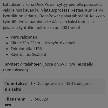
Latauksen aikana DecoPower syttyy pienellä punaisella
valolla niin kauan kuin latausprosessi kestää. Kun kaikki
kynttilät on ladattu, DecoPower palaa vihreänä. Kaikkien
kynttilöiden lataaminen kestää vain kaksi tuntia, ja
jokaisen kynttilän polttoaika on 200 tuntia!
Väri: valkoinen
Mitat: 22 x 23cm + 1m syöttökaapeli
Toimintatila: USB
Käyttöalue: Sisätilat
Tarvitset virtalähteen, jossa on 5V / 15W (ei sisälly
toimitukseen).
Toimitukse
1 x Decopower 3er USB Ladegerät
n sisältö
Tilausnum
SIR-88820
ero