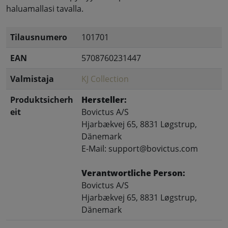
haluamallasi tavalla.
Tilausnumero
101701
EAN
5708760231447
Valmistaja
KJ Collection
Produktsicherh
Hersteller:
eit
Bovictus A/S
Hjarbækvej 65, 8831 Løgstrup,
Dänemark
E-Mail: support@bovictus.com
Verantwortliche Person:
Bovictus A/S
Hjarbækvej 65, 8831 Løgstrup,
Dänemark