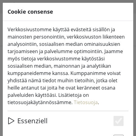
HILFE & SUPPORT
FI
Cookie consense
Verkkosivustomme käyttää evästeitä sisällön ja
Hae tuotteita
mainosten personointiin, verkkosivuston liikenteen
analysointiin, sosiaalisen median ominaisuuksien
tarjoamiseen ja palvelumme optimointiin. Jaamme
Home
Living
Kodin tarvikkeet
myös tietoja verkkosivustomme käytöstäsi
sosiaalisen median, mainonnan ja analytiikan
kumppaneidemme kanssa. Kumppanimme voivat
yhdistää nämä tiedot muihin tietoihin, jotka olet
heille antanut tai joita he ovat keränneet osana
KJ Collection kuvakehys
palveluiden käyttöäsi. Lisätietoja on
alumiini/lasi 15 x 10cm
tietosuojakäytännössämme.
Tietosuoja
.
Essenziell
Es