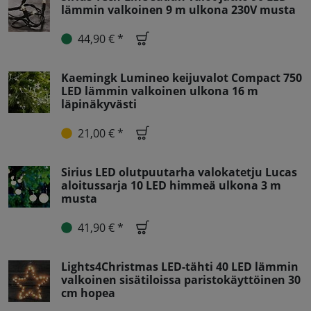
lämmin valkoinen 9 m ulkona 230V musta
44,90 € *
Kaemingk Lumineo keijuvalot Compact 750
LED lämmin valkoinen ulkona 16 m
läpinäkyvästi
21,00 € *
Sirius LED olutpuutarha valokatetju Lucas
aloitussarja 10 LED himmeä ulkona 3 m
musta
41,90 € *
Lights4Christmas LED-tähti 40 LED lämmin
valkoinen sisätiloissa paristokäyttöinen 30
cm hopea