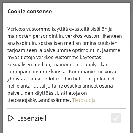
HILFE & SUPPORT
FI
Cookie consense
Verkkosivustomme käyttää evästeitä sisällön ja
Hae tuotteita
mainosten personointiin, verkkosivuston liikenteen
analysointiin, sosiaalisen median ominaisuuksien
tarjoamiseen ja palvelumme optimointiin. Jaamme
Home
Valot ja valaistus
Keijujen valot
myös tietoja verkkosivustomme käytöstäsi
sosiaalisen median, mainonnan ja analytiikan
kumppaneidemme kanssa. Kumppanimme voivat
yhdistää nämä tiedot muihin tietoihin, jotka olet
heille antanut tai joita he ovat keränneet osana
Lumineo Durawise Fairy lights
palveluiden käyttöäsi. Lisätietoja on
Basic 96 LED lämpimän valkoinen
tietosuojakäytännössämme.
Tietosuoja
.
ulkokäyttöön 7,1 m
paristokäyttöinen läpinäkyvä
Essenziell
läpinäkyvä
Es