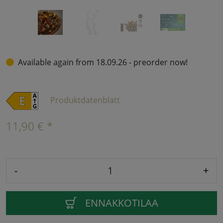
Available again from 18.09.26 - preorder now!
Produktdatenblatt
11,90 € *
-
+
ENNAKKOTILAA