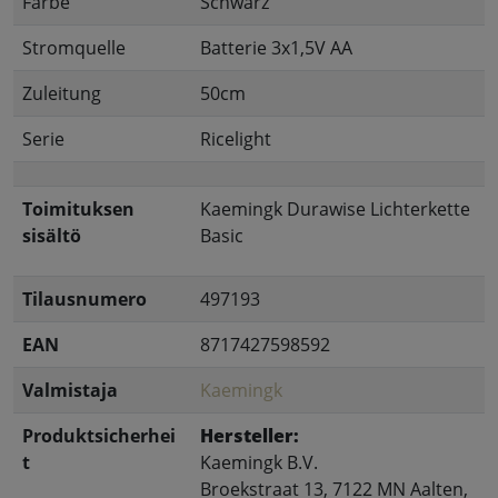
Farbe
Schwarz
Stromquelle
Batterie 3x1,5V AA
Zuleitung
50cm
Serie
Ricelight
Toimituksen
Kaemingk Durawise Lichterkette
sisältö
Basic
Tilausnumero
497193
EAN
8717427598592
Valmistaja
Kaemingk
Produktsicherhei
Hersteller:
t
Kaemingk B.V.
Broekstraat 13, 7122 MN Aalten,