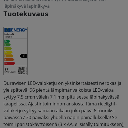
läpinäkyvä läpinäkyvä
Tuotekuvaus
Durawisen LED-valoketju on yksinkertaisesti nerokas ja
yleispätevä. 96 pientä lämpimänvalkoista LED-valoa
syttyy 7,5 cm:n välein 7,1 m:n pituisessa läpinäkyvässä
kaapelissa. Ajastintoiminnon ansiosta tämä ricelight-
valoketju syttyy samaan aikaan joka päivä 6 tunniksi
päivässä / 30 päiväksi yhdellä napin painalluksella! Se
toimii paristokäyttöisenä (3 x AA, ei sisälly toimitukseen),