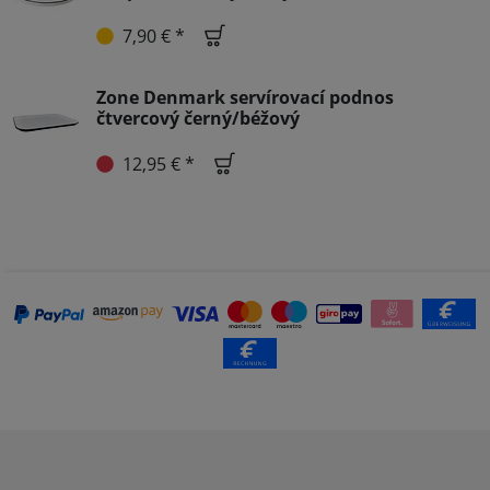
7,90 € *
Zone Denmark servírovací podnos
čtvercový černý/béžový
12,95 € *