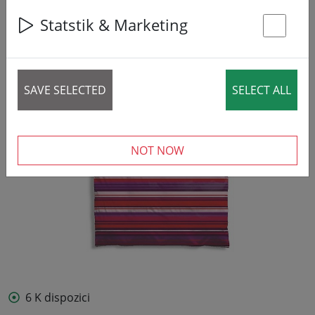
49% DISCOUNT
Statstik & Marketing
St
SAVE SELECTED
SELECT ALL
NOT NOW
6 K dispozici