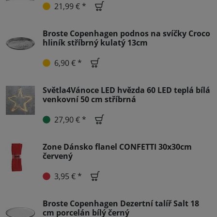
21,99 € *
Broste Copenhagen podnos na svíčky Croco
hliník stříbrný kulatý 13cm
6,90 € *
Světla4Vánoce LED hvězda 60 LED teplá bílá
venkovní 50 cm stříbrná
27,90 € *
Zone Dánsko flanel CONFETTI 30x30cm
červený
3,95 € *
Broste Copenhagen Dezertní talíř Salt 18
cm porcelán bílý černý