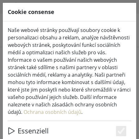
HILFE & SUPPORT
CS
Cookie consense
Naše webové stránky používají soubory cookie k
Hledat produkty
personalizaci obsahu a reklam, analýze návštěvnosti
webových stránek, poskytování funkcí sociálních
médií a optimalizaci našich služeb pro vás.
Home
%Prodej
Informace o vašem používání našich webových
stránek také sdílíme s našimi partnery v oblasti
sociálních médií, reklamy a analytiky. Naši partneři
mohou tyto informace kombinovat s dalšími údaji,
které jste jim poskytli nebo které shromáždili v rámci
Zone Denmark ložní prádlo
vašeho používání jejich služeb. Další informace
Confetti 140x220cm / 60x63cm
naleznete v našich zásadách ochrany osobních
pruhy růžová
údajů.
Ochrana osobních údajů
.
Essenziell
Es