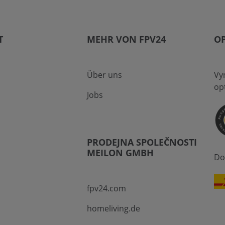
T
MEHR VON FPV24
O
Über uns
Vyn
op
Jobs
PRODEJNA SPOLEČNOSTI
MEILON GMBH
Do
fpv24.com
homeliving.de