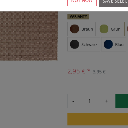
NOT NOW
SAVE SELE
VARIANTY
Braun
Grün
Schwarz
Blau
2,95 € *
3,95 €
-
+