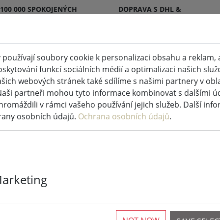
 100 000 SPOKOJENÝCH
DOPRAVA S DHL &
KŮ
DPD
používají soubory cookie k personalizaci obsahu a reklam, 
skytování funkcí sociálních médií a optimalizaci našich služ
 svíčky vnitřní a venkovní
Kuchyně a potraviny
šich webových stránek také sdílíme s našimi partnery v oblas
Naši partneři mohou tyto informace kombinovat s dalšími údaj
říslušenství
hromáždili v rámci vašeho používání jejich služeb. Další inf
rany osobních údajů.
Ochrana osobních údajů
.
Prostírání Zo
Marketing
30 x 40 cm
1 K dispozici