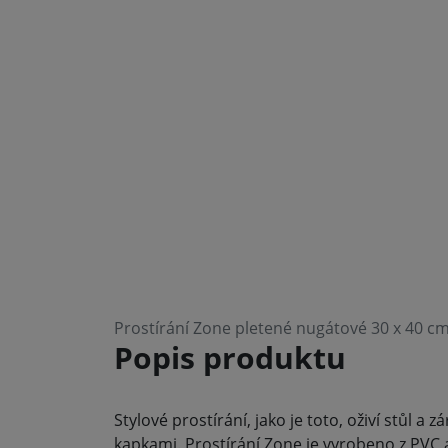
Prostírání Zone pletené nugátové 30 x 40 c
Popis produktu
Stylové prostírání, jako je toto, oživí stůl 
kapkami. Prostírání Zone je vyrobeno z PVC a