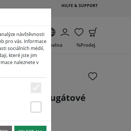
HILFE & SUPPORT
CS
analýze návštěvnosti
eb pro vás. Informace
Living
Koupelna
%Prodej
ti sociálních médií,
i, které jste jim
ormace naleznete v
Essenziell
ne pletené nugátové
Statstik & Marketing