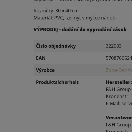
Rozměry: 30 x 40 cm
Materiál: PVC, lze mýt v myčce nádobí
VÝPRODEJ - dodání do vyprodání zásob
Číslo objednávky
322003
EAN
570876052
Výrobce
Zone-Denm
Produktsicherheit
Hersteller:
F&H Group
Kronenstr. 
E-Mail: se
Verantwort
F&H Group
Kronenstr. 