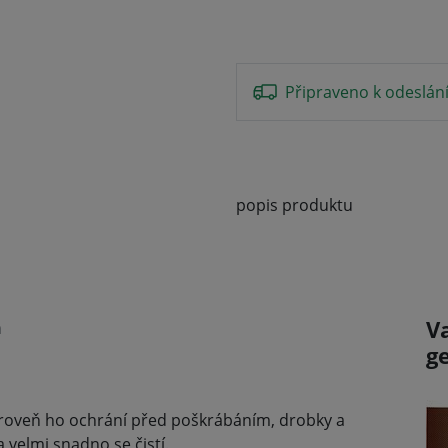
Připraveno k odeslán
popis produktu
V
m
g
a zároveň ho ochrání před poškrábáním, drobky a
 velmi snadno se čistí.