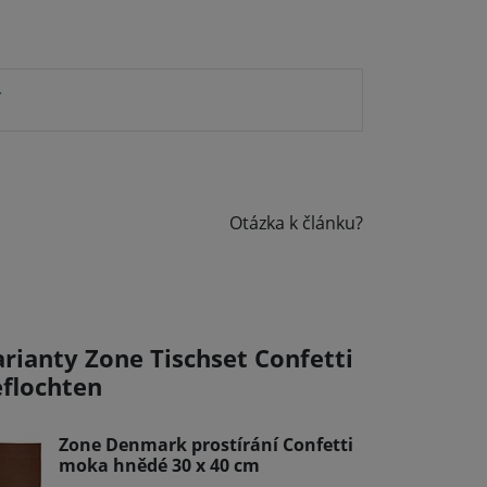
í
Otázka k článku?
arianty Zone Tischset Confetti
eflochten
Zone Denmark prostírání Confetti
moka hnědé 30 x 40 cm