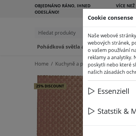
OBJEDNÁNO RÁNO, IHNED
VÍCE NEŽ
ODESLÁNO!
ZÁKAZNÍ
Cookie consense
Hledat produkty
Naše webové stránky 
webových stránek, po
Pohádková světla a osvětlení
LED
o vašem používání na
reklamy a analytiky. 
Home
Kuchyně a potraviny
Kuchyňské p
poskytli nebo které s
našich zásadách och
25% DISCOUNT
Essenziell
Statstik & 